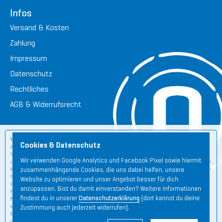
Infos
Versand & Kosten
Zahlung
Impressum
Datenschutz
Rechtliches
AGB & Widerrufsrecht
Wichtige Hinweise:
Cookies & Datenschutz
Aus rechtlichen und wettbewerbsrechtlichen Gründen zum Schutz unserer
Verbraucher sind wir verpflichtet darauf hinzuweisen, dass der ORGANETIK
Wir verwenden Google Analytics und Facebook Pixel sowie hiermit
und den von uns entwickelten ORGANO Produkten ähnlich der Homöopathie
keine wissenschaftlichen Studien für eventuelle Wirkungsweisen zugrunde
zusammenhängende Cookies, die uns dabei helfen, unsere
liegen. Die ORGANETIK ist kein Heilverfahren und die von uns entwickelten
Website zu optimieren und unser Angebot besser für dich
ORGANO Produkte sind keine Heilmittel bzw. Medizinprodukte nach der
anzupassen. Bist du damit einverstanden? Weitere Informationen
Heilmittelverordnung, dem Arzneimittelgesetz bzw. nach dem
findest du in unserer
Datenschutzerklärung
(dort kannst du deine
Medizinproduktegesetz und dürfen auch nicht als solche betrachtet
werden. Sie können keine medizinische Therapie ersetzen. Alle Angaben
Zustimmung auch jederzeit widerrufen).
beruhen ausschliesslich auf Überlieferung und langjähriger Erfahrung. Zu
unserer Verwendung der Begriffe Elektrosmog, Mobilfunk- und