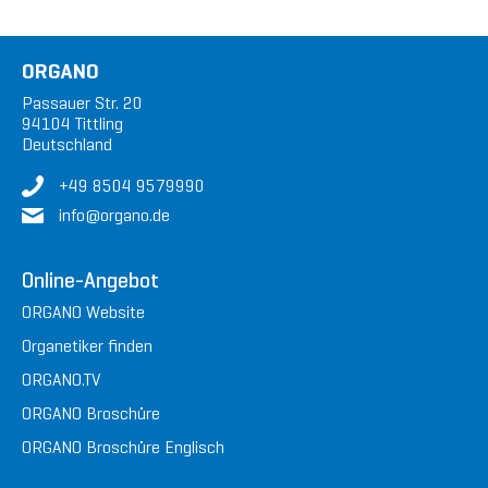
ORGANO
Passauer Str. 20
94104 Tittling
Deutschland
+49 8504 9579990
in
fo@or
gan
o.de
Online-Angebot
ORGANO Website
Organetiker finden
ORGANO.TV
ORGANO Broschüre
ORGANO Broschüre Englisch