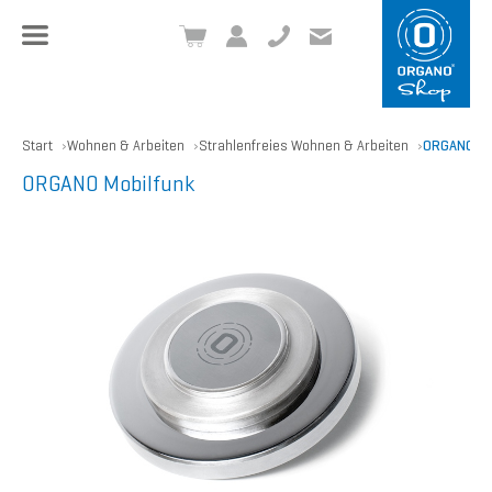
+49 8504 957999-0
inf
o@org
ano.ch
Start
Wohnen & Arbeiten
Strahlenfreies Wohnen & Arbeiten
ORGANO Mo
ORGANO Mobilfunk