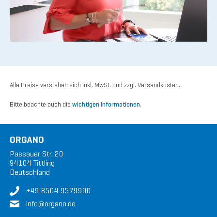
Alle Preise verstehen sich inkl. MwSt. und zzgl. Versandkosten.
Bitte beachte auch die
wichtigen Informationen
.
ORGANO
Passauer Str. 20
94104 Tittling
Deutschland
+49 8504 9579990
in
fo@or
gan
o.de