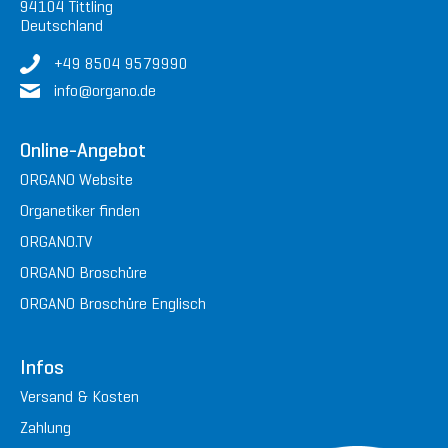
94104 Tittling
Deutschland
+49 8504 9579990
in
fo@or
gan
o.de
Online-Angebot
ORGANO Website
Organetiker finden
ORGANO.TV
ORGANO Broschüre
ORGANO Broschüre Englisch
Infos
Versand & Kosten
Zahlung