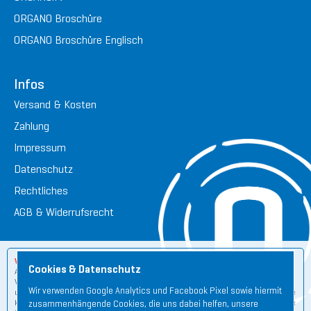
ORGANO Broschüre
ORGANO Broschüre Englisch
Infos
Versand & Kosten
Zahlung
Impressum
Datenschutz
Rechtliches
AGB & Widerrufsrecht
Wichtige Hinweise:
Cookies & Datenschutz
Aus rechtlichen und wettbewerbsrechtlichen Gründen zum Schutz unserer
Verbraucher sind wir verpflichtet darauf hinzuweisen, dass der ORGANETIK
Wir verwenden Google Analytics und Facebook Pixel sowie hiermit
und den von uns entwickelten ORGANO Produkten ähnlich der Homöopathie
keine wissenschaftlichen Studien für eventuelle Wirkungsweisen zugrunde
zusammenhängende Cookies, die uns dabei helfen, unsere