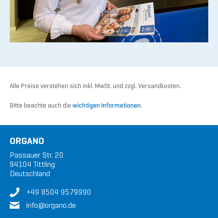
Alle Preise verstehen sich inkl. MwSt. und zzgl. Versandkosten.
Bitte beachte auch die
wichtigen Informationen
.
ORGANO
Passauer Str. 20
94104 Tittling
Deutschland
+49 8504 9579990
in
fo@or
gan
o.de