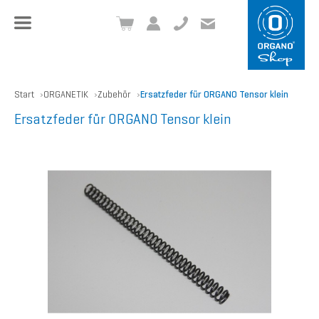
+49 8504 957999-0
inf
o@org
ano.ch
Start
ORGANETIK
Zubehör
Ersatzfeder für ORGANO Tensor klein
Ersatzfeder für ORGANO Tensor klein