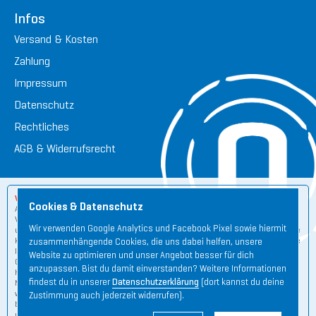
Infos
Versand & Kosten
Zahlung
Impressum
Datenschutz
Rechtliches
AGB & Widerrufsrecht
Wichtige Hinweise:
Cookies & Datenschutz
Aus rechtlichen und wettbewerbsrechtlichen Gründen zum Schutz unserer
Verbraucher sind wir verpflichtet darauf hinzuweisen, dass der ORGANETIK
Wir verwenden Google Analytics und Facebook Pixel sowie hiermit
und den von uns entwickelten ORGANO Produkten ähnlich der Homöopathie
keine wissenschaftlichen Studien für eventuelle Wirkungsweisen zugrunde
zusammenhängende Cookies, die uns dabei helfen, unsere
liegen. Die ORGANETIK ist kein Heilverfahren und die von uns entwickelten
Website zu optimieren und unser Angebot besser für dich
ORGANO Produkte sind keine Heilmittel bzw. Medizinprodukte nach der
anzupassen. Bist du damit einverstanden? Weitere Informationen
Heilmittelverordnung, dem Arzneimittelgesetz bzw. nach dem
findest du in unserer
Datenschutzerklärung
(dort kannst du deine
Medizinproduktegesetz und dürfen auch nicht als solche betrachtet
werden. Sie können keine medizinische Therapie ersetzen. Alle Angaben
Zustimmung auch jederzeit widerrufen).
beruhen ausschliesslich auf Überlieferung und langjähriger Erfahrung. Zu
unserer Verwendung der Begriffe Elektrosmog, Mobilfunk- und