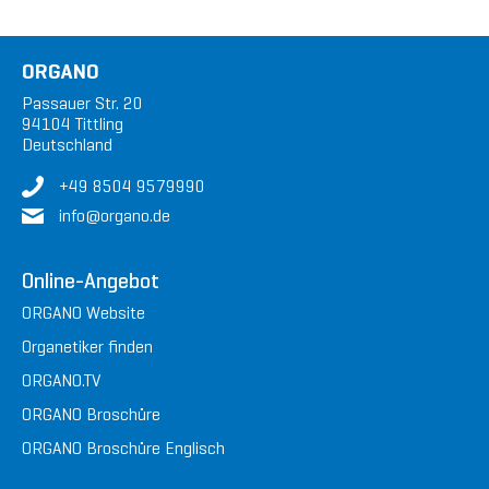
ORGANO
Passauer Str. 20
94104 Tittling
Deutschland
+49 8504 9579990
in
fo@or
gan
o.de
Online-Angebot
ORGANO Website
Organetiker finden
ORGANO.TV
ORGANO Broschüre
ORGANO Broschüre Englisch