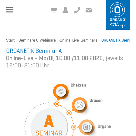
+49 8504 957999-0
inf
o@org
ano.ch
Start
Seminare & Webinare
Online-Live-Seminare
ORGANETIK Seminar
ORGANETIK Seminar A
Online-Live –
Mo/Di, 10.08./11.08.2026
, jeweils
18:00-21:00 Uhr