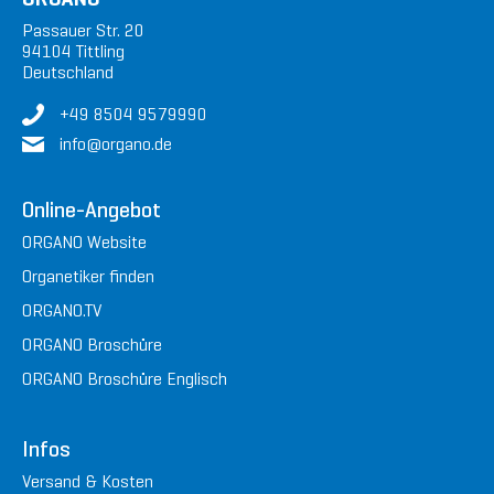
Passauer Str. 20
94104 Tittling
Deutschland
+49 8504 9579990
in
fo@or
gan
o.de
Online-Angebot
ORGANO Website
Organetiker finden
ORGANO.TV
ORGANO Broschüre
ORGANO Broschüre Englisch
Infos
Versand & Kosten