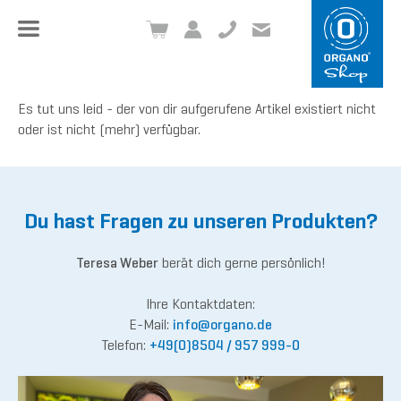
+49 8504 957999-0
inf
o@org
ano.ch
Es tut uns leid - der von dir aufgerufene Artikel existiert nicht
oder ist nicht (mehr) verfügbar.
Du hast Fragen zu unseren Produkten?
Teresa Weber
berät dich gerne persönlich!
Ihre Kontaktdaten:
E-Mail:
inf
o@org
ano.de
Telefon:
+49(0)8504 / 957 999-0