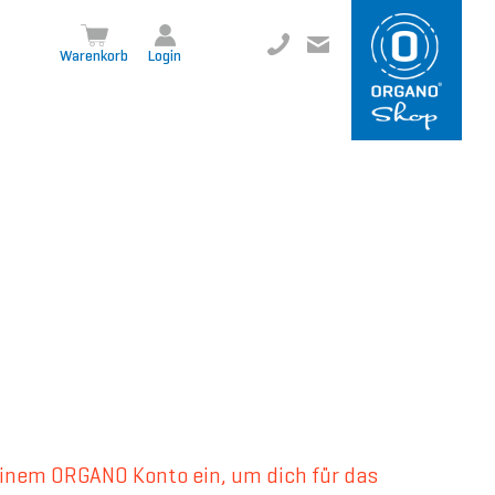
+49 8504 957999-0
inf
o@org
ano.ch
Warenkorb
Login
einem ORGANO Konto ein, um dich für das