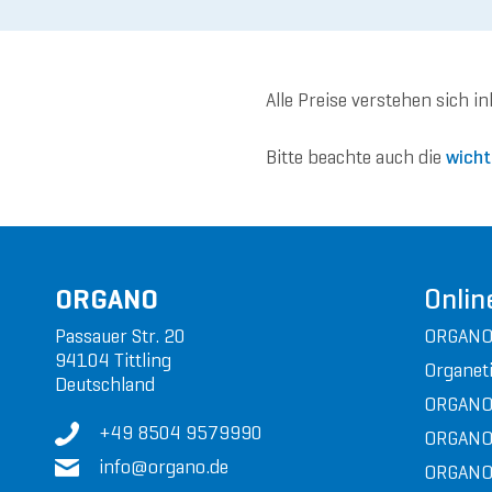
Alle Preise verstehen sich i
Bitte beachte auch die
wicht
ORGANO
Onlin
Passauer Str. 20
ORGANO
94104 Tittling
Organeti
Deutschland
ORGANO
+49 8504 9579990
ORGANO
in
fo@or
gan
o.de
ORGANO 