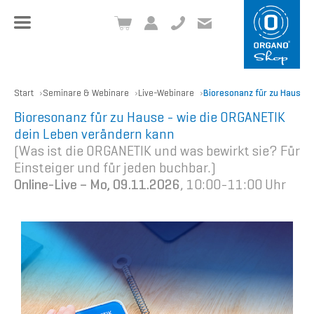
+49 8504 957999-0
inf
o@org
ano.ch
Start
Seminare & Webinare
Live-Webinare
Bioresonanz für zu Hause -
Bioresonanz für zu Hause - wie die ORGANETIK
dein Leben verändern kann
(Was ist die ORGANETIK und was bewirkt sie? Für
Einsteiger und für jeden buchbar.)
Online-Live –
Mo, 09.11.2026
, 10:00-11:00 Uhr