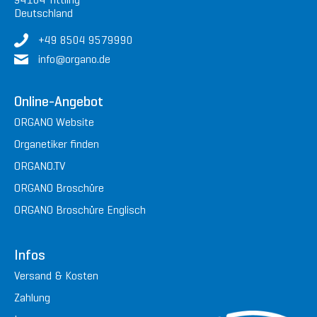
Deutschland
+49 8504 9579990
in
fo@or
gan
o.de
Online-Angebot
ORGANO Website
Organetiker finden
ORGANO.TV
ORGANO Broschüre
ORGANO Broschüre Englisch
Infos
Versand & Kosten
Zahlung