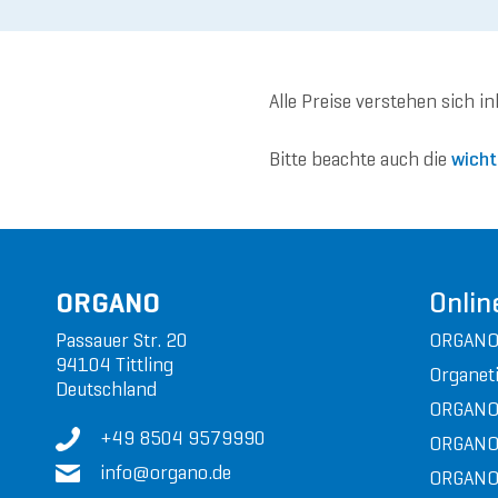
Alle Preise verstehen sich i
Bitte beachte auch die
wicht
ORGANO
Onlin
Passauer Str. 20
ORGANO
94104 Tittling
Organeti
Deutschland
ORGANO
+49 8504 9579990
ORGANO
in
fo@or
gan
o.de
ORGANO 