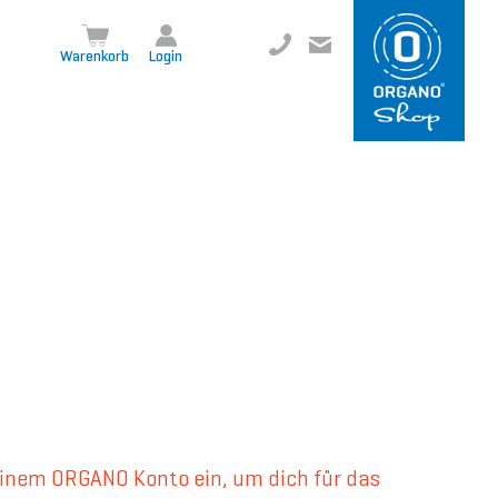
+49 8504 957999-0
inf
o@org
ano.ch
Warenkorb
Login
einem ORGANO Konto ein, um dich für das