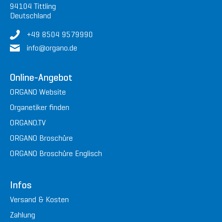
94104 Tittling
Deutschland
+49 8504 9579990
in
fo@or
gan
o.de
Online-Angebot
ORGANO Website
Organetiker finden
ORGANO.TV
ORGANO Broschüre
ORGANO Broschüre Englisch
Infos
Versand & Kosten
Zahlung