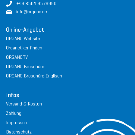
+49 8504 9579990
in
fo@or
gan
o.de
Online-Angebot
ORGANO Website
Organetiker finden
ORGANO.TV
ORGANO Broschüre
ORGANO Broschüre Englisch
Infos
Versand & Kosten
Zahlung
Impressum
Datenschutz