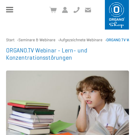
+49 8504 957999-0
inf
o@org
ano.ch
Start
Seminare & Webinare
Aufgezeichnete Webinare
ORGANO.TV Webin
ORGANO.TV Webinar - Lern- und
Konzentrationsstörungen