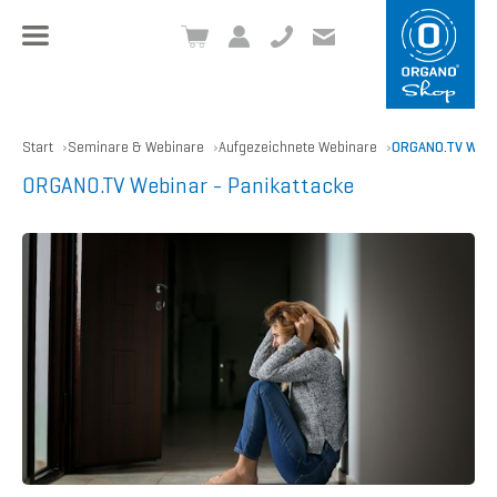
+49 8504 957999-0
inf
o@org
ano.ch
Start
Seminare & Webinare
Aufgezeichnete Webinare
ORGANO.TV Webin
ORGANO.TV Webinar - Panikattacke