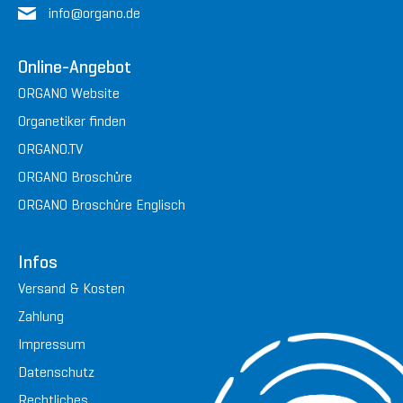
in
fo@or
gan
o.de
Online-Angebot
ORGANO Website
Organetiker finden
ORGANO.TV
ORGANO Broschüre
ORGANO Broschüre Englisch
Infos
Versand & Kosten
Zahlung
Impressum
Datenschutz
Rechtliches