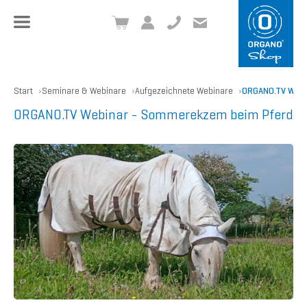
+49 8504 957999-0
inf
o@org
ano.ch
Start
Seminare & Webinare
Aufgezeichnete Webinare
ORGANO.TV Webi
ORGANO.TV Webinar - Sommerekzem beim Pferd