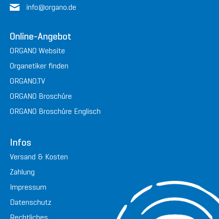
in
fo@or
gan
o.de
Online-Angebot
ORGANO Website
Organetiker finden
ORGANO.TV
ORGANO Broschüre
ORGANO Broschüre Englisch
Infos
Versand & Kosten
Zahlung
Impressum
Datenschutz
Rechtliches