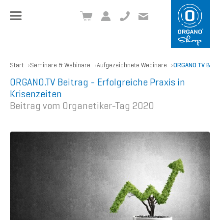
+49 8504 957999-0
inf
o@org
ano.ch
Start
Seminare & Webinare
Aufgezeichnete Webinare
ORGANO.TV Beitra
ORGANO.TV Beitrag - Erfolgreiche Praxis in
Krisenzeiten
Beitrag vom Organetiker-Tag 2020