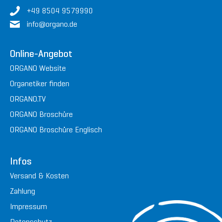
+49 8504 9579990
in
fo@or
gan
o.de
Online-Angebot
ORGANO Website
Organetiker finden
ORGANO.TV
ORGANO Broschüre
ORGANO Broschüre Englisch
Infos
Versand & Kosten
Zahlung
Impressum
Datenschutz