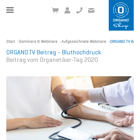
+49 8504 957999-0
inf
o@org
ano.ch
Start
Seminare & Webinare
Aufgezeichnete Webinare
ORGANO.TV Beitr
ORGANO.TV Beitrag - Bluthochdruck
Beitrag vom Organetiker-Tag 2020