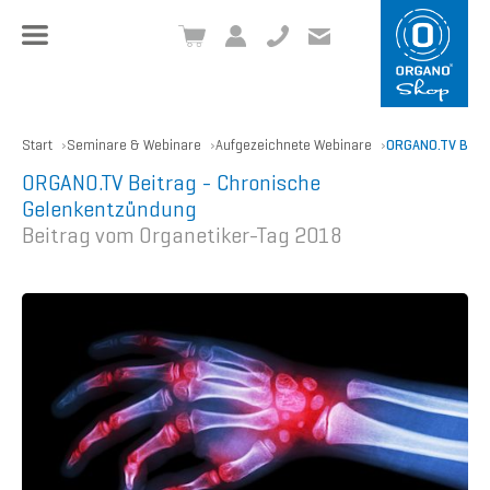
+49 8504 957999-0
inf
o@org
ano.ch
Start
Seminare & Webinare
Aufgezeichnete Webinare
ORGANO.TV Beitr
ORGANO.TV Beitrag - Chronische
Gelenkentzündung
Beitrag vom Organetiker-Tag 2018