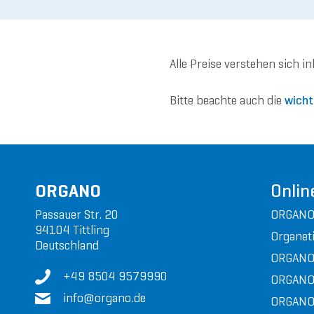
Alle Preise verstehen sich i
Bitte beachte auch die
wicht
ORGANO
Onlin
Passauer Str. 20
ORGANO
94104 Tittling
Organeti
Deutschland
ORGANO
+49 8504 9579990
ORGANO
in
fo@or
gan
o.de
ORGANO 