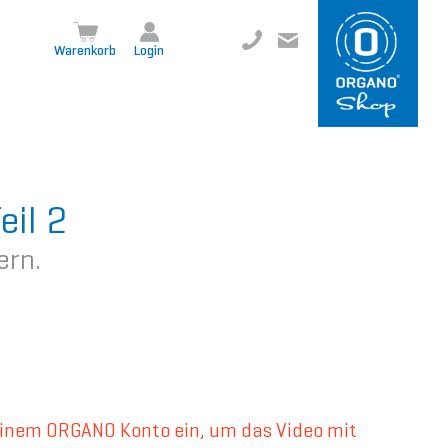
+49 8504 957999-0
inf
o@org
ano.ch
Warenkorb
Login
il 2
ern.
deinem ORGANO Konto ein, um das Video mit