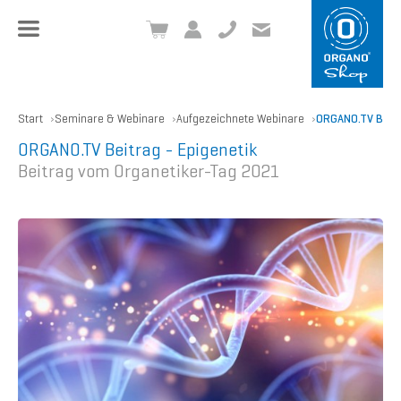
+49 8504 957999-0
inf
o@org
ano.ch
Start
Seminare & Webinare
Aufgezeichnete Webinare
ORGANO.TV Beitra
ORGANO.TV Beitrag - Epigenetik
Beitrag vom Organetiker-Tag 2021