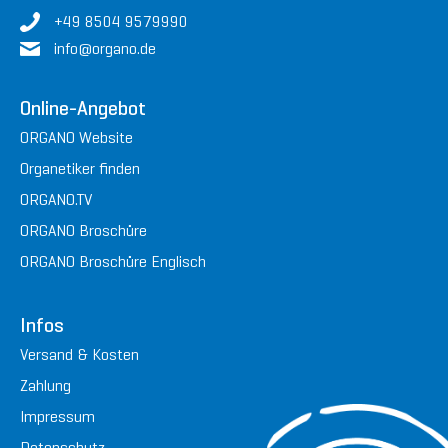
+49 8504 9579990
in
fo@or
gan
o.de
Online-Angebot
ORGANO Website
Organetiker finden
ORGANO.TV
ORGANO Broschüre
ORGANO Broschüre Englisch
Infos
Versand & Kosten
Zahlung
Impressum
Datenschutz