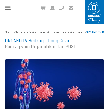
+49 8504 957999-0
inf
o@org
ano.ch
Start
Seminare & Webinare
Aufgezeichnete Webinare
ORGANO.TV Beitr
ORGANO.TV Beitrag - Long Covid
Beitrag vom Organetiker-Tag 2021