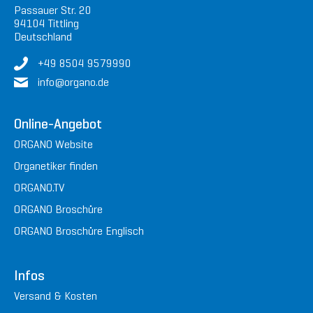
Passauer Str. 20
94104 Tittling
Deutschland
+49 8504 9579990
in
fo@or
gan
o.de
Online-Angebot
ORGANO Website
Organetiker finden
ORGANO.TV
ORGANO Broschüre
ORGANO Broschüre Englisch
Infos
Versand & Kosten