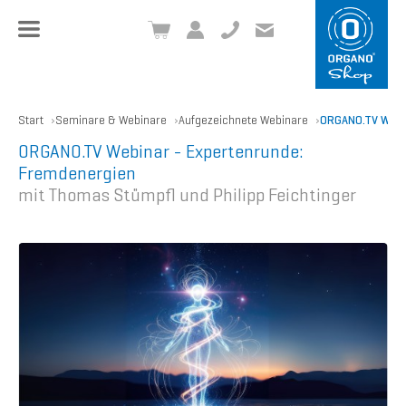
+49 8504 957999-0
inf
o@org
ano.ch
Start
Seminare & Webinare
Aufgezeichnete Webinare
ORGANO.TV Webin
ORGANO.TV Webinar - Expertenrunde:
Fremdenergien
mit Thomas Stümpfl und Philipp Feichtinger