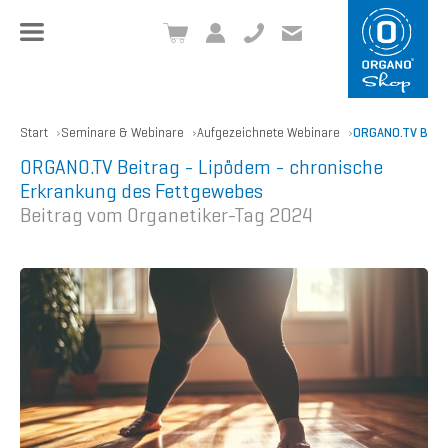
+49 8504 957999-0
inf
o@org
ano.ch
Start
Seminare & Webinare
Aufgezeichnete Webinare
ORGANO.TV Beitr
ORGANO.TV Beitrag - Lipödem - chronische
Erkrankung des Fettgewebes
Beitrag vom Organetiker-Tag 2024