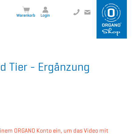
+49 8504 957999-0
inf
o@org
ano.ch
Warenkorb
Login
d Tier - Ergänzung
deinem ORGANO Konto ein, um das Video mit