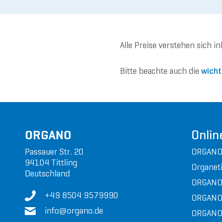
Alle Preise verstehen sich i
Bitte beachte auch die
wicht
ORGANO
Onlin
Passauer Str. 20
ORGANO
94104 Tittling
Organeti
Deutschland
ORGANO
+49 8504 9579990
ORGANO
in
fo@or
gan
o.de
ORGANO 