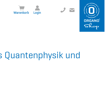
+49 8504 957999-0
inf
o@org
ano.ch
Warenkorb
Login
us Quantenphysik und