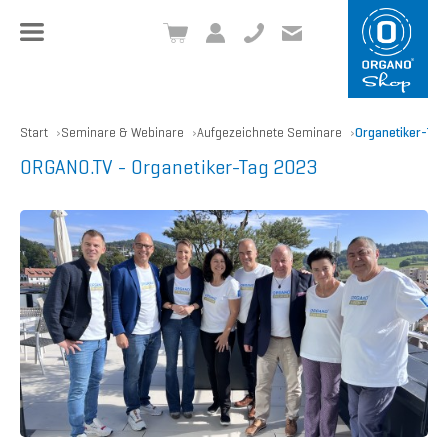
+49 8504 957999-0
inf
o@org
ano.ch
Start
Seminare & Webinare
Aufgezeichnete Seminare
Organetiker-Tag
ORGANO.TV - Organetiker-Tag 2023