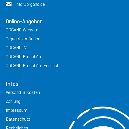
in
fo@or
gan
o.de
Online-Angebot
ORGANO Website
Organetiker finden
ORGANO.TV
ORGANO Broschüre
ORGANO Broschüre Englisch
Infos
Versand & Kosten
Zahlung
Impressum
Datenschutz
Rechtliches