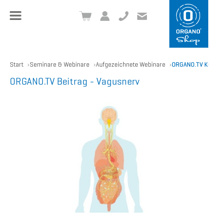
+49 8504 957999-0
inf
o@org
ano.ch
Start
Seminare & Webinare
Aufgezeichnete Webinare
ORGANO.TV Kurzw
ORGANO.TV Beitrag - Vagusnerv