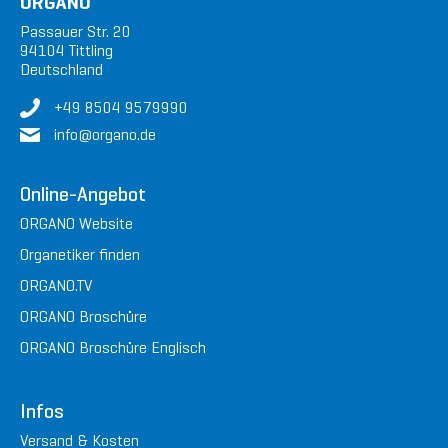
ORGANO
Passauer Str. 20
94104 Tittling
Deutschland
+49 8504 9579990
in
fo@or
gan
o.de
Online-Angebot
ORGANO Website
Organetiker finden
ORGANO.TV
ORGANO Broschüre
ORGANO Broschüre Englisch
Infos
Versand & Kosten