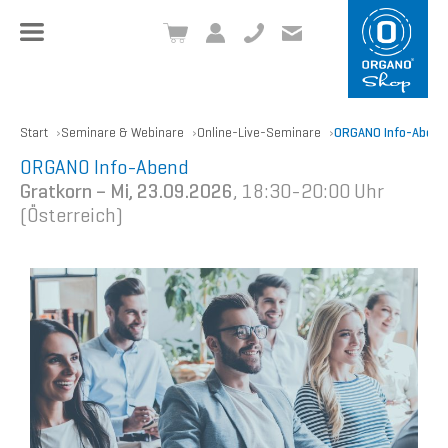
+49 8504 957999-0
inf
o@org
ano.ch
Start
Seminare & Webinare
Online-Live-Seminare
ORGANO Info-Abend
ORGANO Info-Abend
Gratkorn – Mi, 23.09.2026
, 18:30-20:00 Uhr
(Österreich)